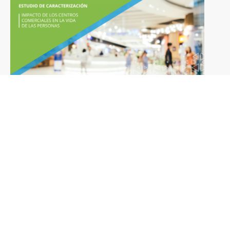
Lorem ipsum dolor sit amet,
consectetuer adipiscing elit, sed diam
nonummy nibh euismod tincidunt ut
laoreet dolore magna aliquam erat
volutpat.