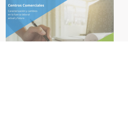
Lorem ipsum dolor sit amet,
consectetuer adipiscing elit, sed diam
nonummy nibh euismod tincidunt ut
laoreet dolore magna aliquam erat
volutpat.